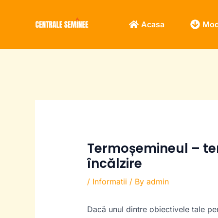
Skip
to
Acasa
Mode
content
Termoșemineul – ten
încălzire
/
Informatii
/ By
admin
Dacă unul dintre obiectivele tale pe