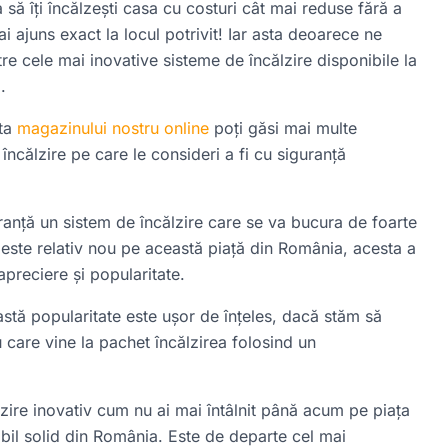
 să îți încălzești casa cu costuri cât mai reduse fără a
 ai ajuns exact la locul potrivit! Iar asta deoarece ne
e cele mai inovative sisteme de încălzire disponibile la
l
.
rta
magazinului nostru online
poți găsi mai multe
ncălzire pe care le consideri a fi cu siguranță
ranță un sistem de încălzire care se va bucura de foarte
 este relativ nou pe această piață din România, acesta a
apreciere și popularitate.
eastă popularitate este ușor de înțeles, dacă stăm să
 care vine la pachet încălzirea folosind un
zire inovativ cum nu ai mai întâlnit până acum pe piața
bil solid din România. Este de departe cel mai