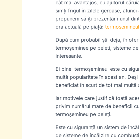
cât mai avantajos, cu ajutorul căruia
simți frigul în zilele geroase, atunci
propunem să îți prezentăm unul dintr
ora actuală pe piață:
termoșemineu
După cum probabil știi deja, în ofe
termoșeminee pe peleți, sisteme de î
interesante.
Ei bine, termoșemineul este cu sigu
multă popularitate în acest an. Deși
beneficiat în scurt de tot mai multă 
Iar motivele care justifică toată ac
privim numărul mare de beneficii cu
termoșemineu pe peleți.
Este cu siguranță un sistem de încăl
de sisteme de încălzire cu combusti