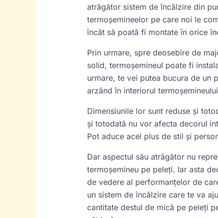
atrăgător sistem de încălzire din p
termoșemineelor pe care noi le come
încât să poată fi montate în orice î
Prin urmare, spre deosebire de majo
solid, termoșemineul poate fi instal
urmare, te vei putea bucura de un p
arzând în interiorul termoșemineului
Dimensiunile lor sunt reduse și toto
și totodată nu vor afecta decorul int
Pot aduce acel plus de stil și perso
Dar aspectul său atrăgător nu reprez
termoșemineu pe peleți. Iar asta de
de vedere al performanțelor de care
un sistem de încălzire care te va a
cantitate destul de mică pe peleți p