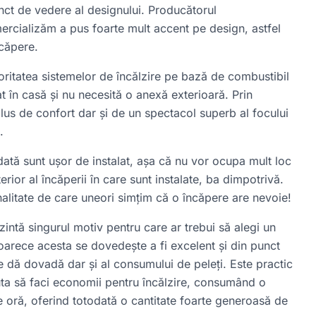
unct de vedere al designului. Producătorul
rcializăm a pus foarte mult accent pe design, astfel
ncăpere.
ritatea sistemelor de încălzire pe bază de combustibil
at în casă și nu necesită o anexă exterioară. Prin
lus de confort dar și de un spectacol superb al focului
.
dată sunt ușor de instalat, așa că nu vor ocupa mult loc
erior al încăperii în care sunt instalate, ba dimpotrivă.
nalitate de care uneori simțim că o încăpere are nevoie!
intă singurul motiv pentru care ar trebui să alegi un
oarece acesta se dovedește a fi excelent și din punct
 dă dovadă dar și al consumului de peleți. Este practic
juta să faci economii pentru încălzire, consumând o
e oră, oferind totodată o cantitate foarte generoasă de