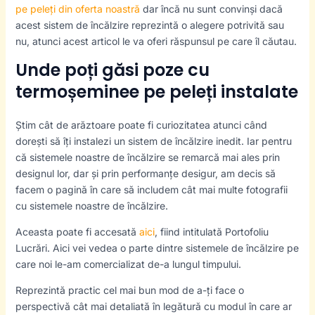
pe peleți din oferta noastră
dar încă nu sunt convinși dacă
acest sistem de încălzire reprezintă o alegere potrivită sau
nu, atunci acest articol le va oferi răspunsul pe care îl căutau.
Unde poți găsi poze cu
termoșeminee pe peleți instalate
Știm cât de arăztoare poate fi curiozitatea atunci când
dorești să îți instalezi un sistem de încălzire inedit. Iar pentru
că sistemele noastre de încălzire se remarcă mai ales prin
designul lor, dar și prin performanțe desigur, am decis să
facem o pagină în care să includem cât mai multe fotografii
cu sistemele noastre de încălzire.
Aceasta poate fi accesată
aici
, fiind intitulată Portofoliu
Lucrări. Aici vei vedea o parte dintre sistemele de încălzire pe
care noi le-am comercializat de-a lungul timpului.
Reprezintă practic cel mai bun mod de a-ți face o
perspectivă cât mai detaliată în legătură cu modul în care ar