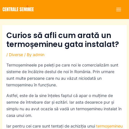
Skip
Mai
to
Men
content
Curios să afli cum arată un
termoșemineu gata instalat?
/
Diverse
/ By
admin
Termoșemineele pe peleți pe care noi le comercializăm sunt
sisteme de încălzire destul de noi în România. Prin urmare
sunt multe persoane care nu au văzut niciodată un
termoșemineu în funcțiune.
Astfel, este de la sine înțeles faptul că apar o mulțime de
semne de întrebare dar și ezitări. Iar asta deoarece pur și
simplu nu au avut ocazia să vadă un termoșemineu instalat în
casa unui om.
Iar pentru cei care sunt tentați de achiziția unui
termoșemineu