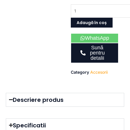
Cantitate
Conexiune
perete
Adaugă în coș
WhatsApp
Sună
pentru
detalii
Category
Accesorii
Descriere produs​​​
Specificatii