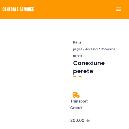
Skip
Mai
to
Men
content
Prima
pagină
/
Accesorii
/ Conexiune
perete
Conexiune
perete
Transport
Gratuit
200.00
lei