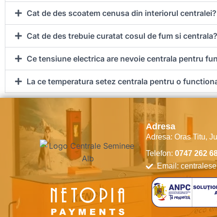
Cat de des scoatem cenusa din interiorul centralei?
Cat de des trebuie curatat cosul de fum si centrala
Ce tensiune electrica are nevoie centrala pentru fu
La ce temperatura setez centrala pentru o function
Adresa
Adresa: Oras Titu, J
Telefon:
0747 262 6
Email: centrale