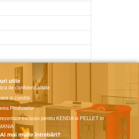
uri utile
tica de confidențialitate
eni și condiții
area Produselor
rezentant exclusiv pentru KENDA si PELLET in
MANIA
Ai mai multe întrebări?