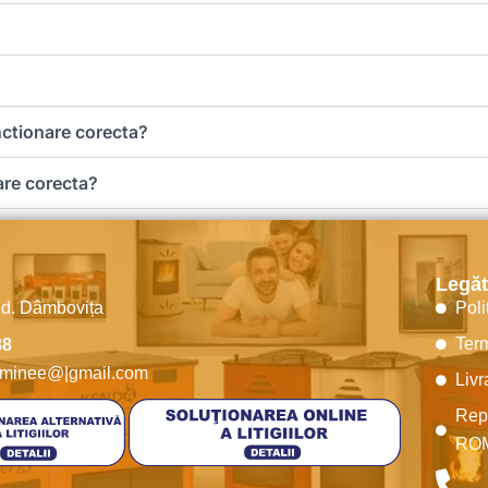
?
nctionare corecta?
are corecta?
Legăt
ud. Dâmbovița
Poli
Term
88
seminee@|gmail.com
Livr
Rep
RO