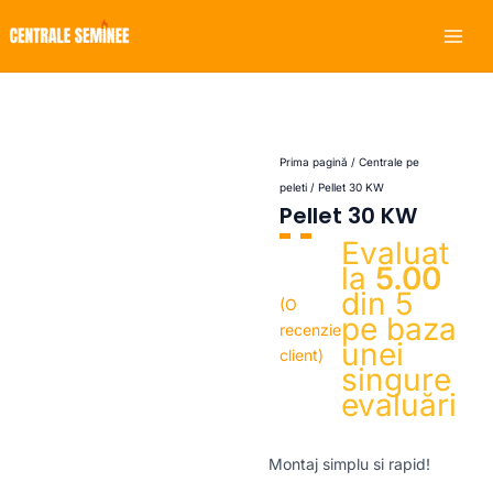
Skip
Mai
to
Men
content
Prima pagină
/
Centrale pe
peleti
/ Pellet 30 KW
Pellet 30 KW
Evaluat
la
5.00
din 5
(O
pe baza
recenzie
unei
client)
singure
evaluări
Montaj simplu si rapid!