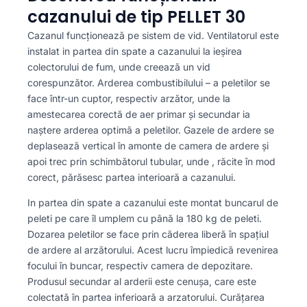
cazanului de tip PELLET 30
Cazanul funcționează pe sistem de vid. Ventilatorul este
instalat in partea din spate a cazanului la ieșirea
colectorului de fum, unde creează un vid
corespunzător. Arderea combustibilului – a peletilor se
face într-un cuptor, respectiv arzător, unde la
amestecarea corectă de aer primar și secundar ia
naștere arderea optimă a peletilor. Gazele de ardere se
deplasează vertical în amonte de camera de ardere și
apoi trec prin schimbătorul tubular, unde , răcite în mod
corect, părăsesc partea interioară a cazanului.
In partea din spate a cazanului este montat buncarul de
peleti pe care îl umplem cu până la 180 kg de peleti.
Dozarea peletilor se face prin căderea liberă în spațiul
de ardere al arzătorului. Acest lucru împiedică revenirea
focului în buncar, respectiv camera de depozitare.
Produsul secundar al arderii este cenușa, care este
colectată în partea inferioară a arzatorului. Curățarea