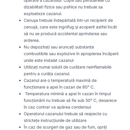
operare a cazanului. Copiii sau persoanele cu
dizabilitati fizice sau psihice nu trebuie sa
exploateze cazanul.
Cenușa trebuie îndepărtată într-un recipient de
cenușă, care este ingnifug și acoperit astfel încât
să nu se producă accidental aprinderea sau
arderea.
Nu depozitați sau aruncați substanțe
combustibile sau explozive în apropierea încăperii
unde este instalat cazanul
Utilizați numai solutii de curățare neinflamabile
pentru a curăța cazanul.
Cazanul are o temperatură maximă de
funcționare a apei în cazan de 80° C.
Temperatura minimă a apei în cazan în timpul
funcționării nu trebuie să fie sub 50° C, deoarece
în caz contrar va apărea condensul
Operatorul cazanului trebuie să respecte cu
strictețe instrucțiunile de utilizare
În caz de scurgeri de gaz sau de fum, opriți