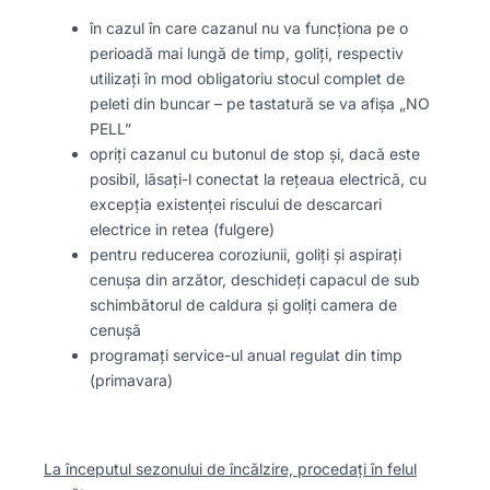
în cazul în care cazanul nu va funcționa pe o
perioadă mai lungă de timp, goliți, respectiv
utilizați în mod obligatoriu stocul complet de
peleti din buncar – pe tastatură se va afișa „NO
PELL”
opriți cazanul cu butonul de stop și, dacă este
posibil, lăsați-l conectat la rețeaua electrică, cu
excepția existenței riscului de descarcari
electrice in retea (fulgere)
pentru reducerea coroziunii, goliți și aspirați
cenușa din arzător, deschideți capacul de sub
schimbătorul de caldura și goliți camera de
cenușă
programați service-ul anual regulat din timp
(primavara)
La începutul sezonului de încălzire, procedați în felul