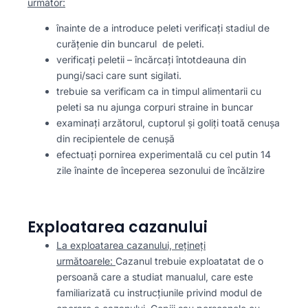
următor:
înainte de a introduce peleti verificați stadiul de
curățenie din buncarul de peleti.
verificați peletii – încărcați întotdeauna din
pungi/saci care sunt sigilati.
trebuie sa verificam ca in timpul alimentarii cu
peleti sa nu ajunga corpuri straine in buncar
examinați arzătorul, cuptorul și goliți toată cenușa
din recipientele de cenușă
efectuați pornirea experimentală cu cel putin 14
zile înainte de începerea sezonului de încălzire
Exploatarea cazanului
La exploatarea cazanului, rețineți
următoarele:
Cazanul trebuie exploatatat de o
persoană care a studiat manualul, care este
familiarizată cu instrucțiunile privind modul de