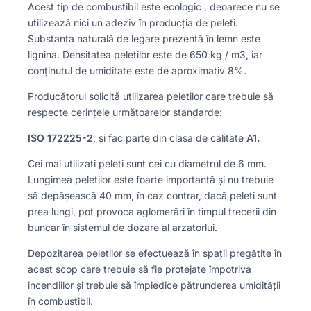
Acest tip de combustibil este ecologic , deoarece nu se
utilizează nici un adeziv în producția de peleti.
Substanța naturală de legare prezentă în lemn este
lignina. Densitatea peletilor este de 650 kg / m3, iar
conținutul de umiditate este de aproximativ 8%.
Producătorul solicită utilizarea peletilor care trebuie să
respecte cerințele următoarelor standarde:
ISO 172225-2
, și fac parte din clasa de calitate
A1.
Cei mai utilizati peleti sunt cei cu diametrul de 6 mm.
Lungimea peletilor este foarte importantă și nu trebuie
să depășească 40 mm, în caz contrar, dacă peleti sunt
prea lungi, pot provoca aglomerări în timpul trecerii din
buncar în sistemul de dozare al arzatorlui.
Depozitarea peletilor se efectuează în spații pregătite în
acest scop care trebuie să fie protejate împotriva
incendiilor și trebuie să împiedice pătrunderea umidității
în combustibil.