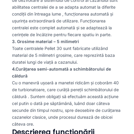
de dezvoltare a sistemului de control al cazanului sunt
abilitatea centralei de a se adapta automat la diferite
condiții din întreaga lume
, funcționarea automată și
ușurința extraordinară de utilizare.
Funcționarea
centralei este complet automată și se adaptează la
cerințele de încălzire pentru fiecare spatiu in parte.
3. Grosime material – 5 milimetri
Toate centralele Pellet 30 sunt fabricate utilizând
material de 5 milimetri grosime, care reprezintă baza
duratei lungi de viață a cazanului.
4.Curățarea semi-automată a schimbătorului de
căldură
Cu o manevră ușoară a manetei ridicăm și coborâm 40
de turbionatoare, care curăță pereții schimbătorului de
căldură . Suntem obligați să efectuăm această acțiune
cel putin o dată pe săptămână, luând doar câteva
secunde din timpul nostru, spre deosebire de curățarea
cazanelor clasice, unde procesul durează de obicei
câteva ore.
Descrierea funcționării