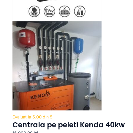
Evaluat la
5.00
din 5
Centrala pe peleti Kenda 40kw
16,000.00
lei