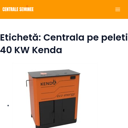
Skip
Mai
to
Men
content
Etichetă: Centrala pe peleti
40 KW Kenda