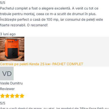
5/5
Pachetul complet a fost o alegere excelentă. A venit cu tot ce
trebuie pentru montaj, ceea ce m-a scutit de drumuri în plus.
Încălzește perfect o casă de 100 mp, iar consumul de peleți este
foarte rezonabil. O recomand!
3 luni ago
Centrala pe peleti Kenda 25 kw- PACHET COMPLET
Vasile Dumitru
Reviewer
5/5
Am o casă destul de mare, cu etaj, iar modelul de 35kw face față cu