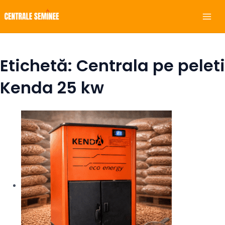
Skip
Mai
to
Men
content
Etichetă: Centrala pe peleti
Kenda 25 kw